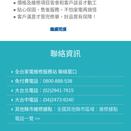
● 價格及維修項目皆會和客戶談妥才動工
● 貼心保固、售後服務，不怕家電再搞怪
● 客戶滿意才簽完修單，好品質有保障！
前
繼續閱讀
往
了
解
聯絡資訊
品
質
價
格
全台家電維修服務站 聯絡窗口
一
免付費電話：
0800-888-538
次
滿
大台北電話：
(02)2941-7615
足,
大台中電話：
(04)2473-9240
其他縣市維修據點：
全國其他縣市區域：維修據點
電話一覽 >>