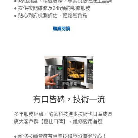
● 熱忱態度、積極服務，專業為您做線上諮詢
● 提供夜間維修及24h預約報修服務
● 貼心到府檢測評估，輕鬆無負擔
前
繼續閱讀
往
了
解
專
業
服
務
修
後
有
保
有口皆碑，技術一流
固,
多年服務經驗，隨著科技進步技術也日益成長
廣大客戶群【極佳口碑】，維修愛用首選
● 維修技師皆擁有專業技術證照值得放心！