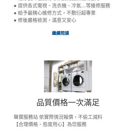
● 提供各式電視、洗衣機、冷氣....等維修服務
● 給予最精心維修方式，不敷衍超專業
● 修後嚴格檢測，滿意又安心
前
繼續閱讀
往
了
解
有
口
皆
碑，
技
術
一
流,
品質價格一次滿足
聲寶服務站
依實際情況報價，不偷工減料
【合理價格、態度用心】為您服務