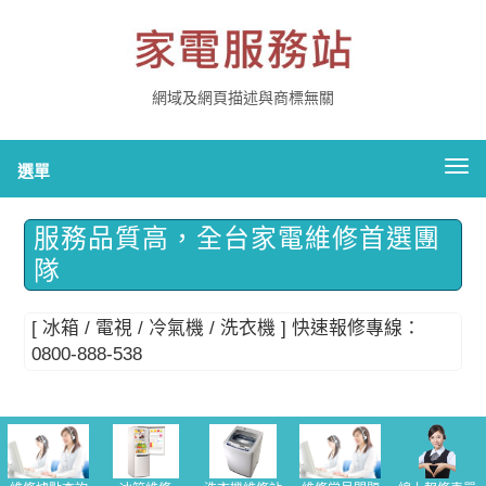
網域及網頁描述與商標無關
切
選單
換
導
全台家電服務站專業維修團隊
服務品質高，全台家電維修首選團
航
隊
[ 冰箱 / 電視 / 冷氣機 / 洗衣機 ] 快速報修專線：
0800-888-538