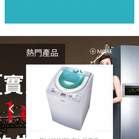
訊
熱門產品
上
下
一
一
個
個