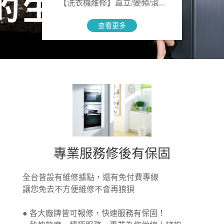
【洗衣機維修】直立/變頻/滾...
【電
閱
查看更多
讀
更
多
【洗
衣
機
維
修】
直
專業服務修後有保固
立/
變
全台皆設有維修據點，還有免付費專線
頻/
讓您免去不方便維修不會再狼狽
滾...,
● 各大廠牌皆可報修，快速服務有保固！