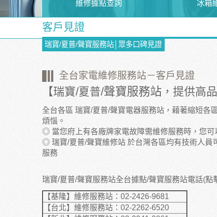
維修據點查詢
冰箱
客戶見證
瑞寶/夏普/聲寶服務站│眾多口碑見證
全台家電維修服務站－客戶見證
聲寶服務站
【瑞寶/夏普/
，提供高
全台各區 瑞寶/夏普/
聲寶電器服務站
，藉著縮短各
煩惱。
◎ 當您府上有各廠牌家電故障需維修服務時，您可
◎ 瑞寶/夏普/
聲寶維修站
於台灣各區均有技術人員
服務
瑞寶/夏普/聲寶服務站全台據點/聲寶服務站電話(點
【基隆】維修服務站：02-2426-9681
【台北】維修服務站：02-2262-6520