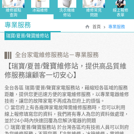
維修據點
冰箱維修
洗衣機維
維修常見
線上報修
查詢
修站
問題
表單
專業服務
首頁
專業服務
瑞寶/夏普/聲寶維修站
全台家電維修服務站－專業服務
聲寶維修站
【瑞寶/夏普/
，提供高品質維
修服務讓顧客一切安心】
全台各區 瑞寶/夏普/
聲寶家電服務站
，藉縮短各區域的服務
距離，提供您更迅速方便的家電維修服務，以專業電器維修
技術，讓您的故障家電不再成為您府上的煩惱。
◎ 當您府上有各廠牌家電故障需維修服務時，您可以利用
線上報修填寫您的資料，我們將有專人為您的資料做處理，
並於24小時內快速回覆為您解決電器的問題
◎ 瑞寶/夏普/
聲寶服務站
於台灣各區均有技術人員可以到府
為您維修服務，不管您要【冷氣維修、冰箱維修、電視維